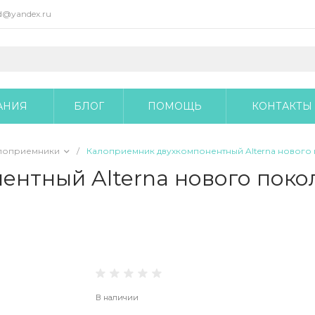
@yandex.ru
АНИЯ
БЛОГ
ПОМОЩЬ
КОНТАКТЫ
алоприемники
/
Калоприемник двухкомпонентный Alterna новог
ентный Alterna нового пок
В наличии