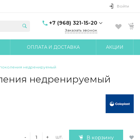
Войти
+7 (968) 321-15-20
Заказать звонок
+7 (968) 321-15-20
ОПЛАТА И ДОСТАВКА
АКЦИИ
г. Москва, ул. Клары
Цеткин, д.18 корп.6
10:00-17:00 Пн-Чт 10:00-
16:00 Пт
о поколения недренируемый
udobnomed@yandex.ru
оления недренируемый
шт.
-
+
В корзину