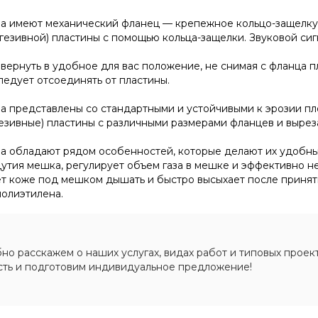
a имеют механический фланец — крепежное кольцо-защелку
гезивной) пластины с помощью кольца-защелки. Звуковой си
вернуть в удобное для вас положение, не снимая с фланца п
ледует отсоединять от пластины.
 представлены со стандартными и устойчивыми к эрозии пл
езивные) пластины с различными размерами фланцев и вырез
a обладают рядом особенностей, которые делают их удобн
тия мешка, регулирует объем газа в мешке и эффективно не
ет коже под мешком дышать и быстро высыхает после принят
полиэтилена.
о расскажем о наших услугах, видах работ и типовых проект
сть и подготовим индивидуальное предложение!