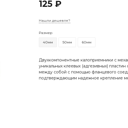
125 ₽
Нашли дешевле?
Размер
40мм
50мм
60мм
Двухкомпонентные калоприемники с механ
уникальных клеевых (адгезивных) пласти
между собой с помощью фланцевого соеди
подтверждающим надежное крепление ме