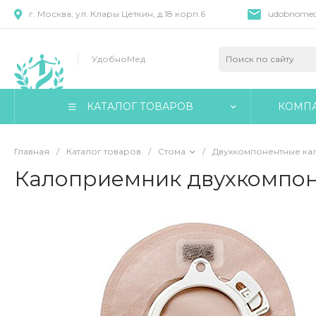
г. Москва, ул. Клары Цеткин, д.18 корп.6
udobnomed
УдобноМед
КАТАЛОГ ТОВАРОВ
КОМП
Главная
/
Каталог товаров
/
Стома
/
Двухкомпонентные к
Калоприемник двухкомпон