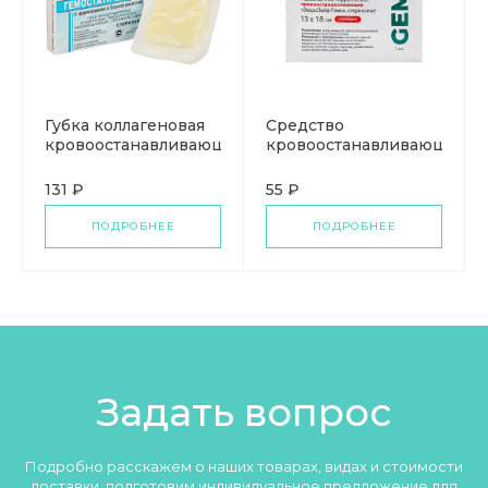
Губка коллагеновая
Средство
кровоостанавливающая
кровоостанавливающее
Белкозин
«ЭверсЛайф-Гемо»
131 ₽
55 ₽
ПОДРОБНЕЕ
ПОДРОБНЕЕ
Задать вопрос
Подробно расскажем о наших товарах, видах и стоимости
доставки, подготовим индивидуальное предложение для