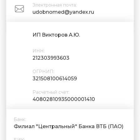
Электронная почта:
udobnomed@yandex.ru
ИП Викторов А.Ю.
ИНН:
212303993603
ОГРНИП:
321508100614059
Расчетный счет:
40802810935000001410
Банк:
Филиал "Центральный" Банка ВТБ (ПАО)