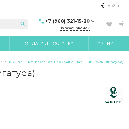
Войти
+7 (968) 321-15-20
Заказать звонок
+7 (968) 321-15-20
ОПЛАТА И ДОСТАВКА
АКЦИИ
г. Москва, ул. Клары
Цеткин, д.18 корп.6
10:00-17:00 Пн-Чт 10:00-
16:00 Пт
/
КАПРОН (нить плетеная, неокрашенная); нить- 75см (лигатура)
udobnomed@yandex.ru
игатура)