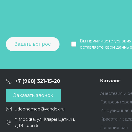
Вы принимаете условия
Задать вопрос
оставляете свои данные
Каталог
+7 (968) 321-15-20
Анестезия и р
Заказать звонок
Гастроэнтерол
udobnomed@yandex.ru
Инфузионная 
Красота и здо
г. Москва, ул. Клары Цеткин,
д.18 корп.6
Лечение ран