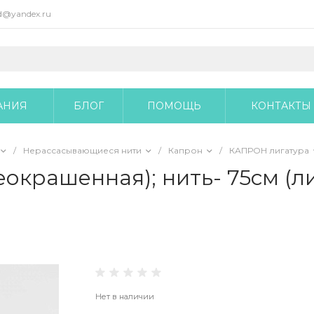
@yandex.ru
АНИЯ
БЛОГ
ПОМОЩЬ
КОНТАКТЫ
/
Нерассасывающиеся нити
/
Капрон
/
КАПРОН лигатура
окрашенная); нить- 75см (л
Нет в наличии