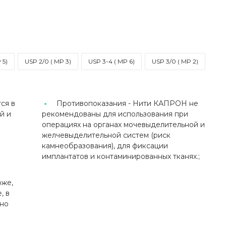
 5)
USP 2/0 ( MP 3)
USP 3-4 ( MP 6)
USP 3/0 ( MP 2)
ся в
Противопоказания -
Нити КАПРОН не
й и
рекомендованы для использования при
операциях на органах мочевыделительной и
желчевыделительной систем (риск
камнеобразования), для фиксации
имплантатов и контаминированных тканях.;
оже,
, в
чно