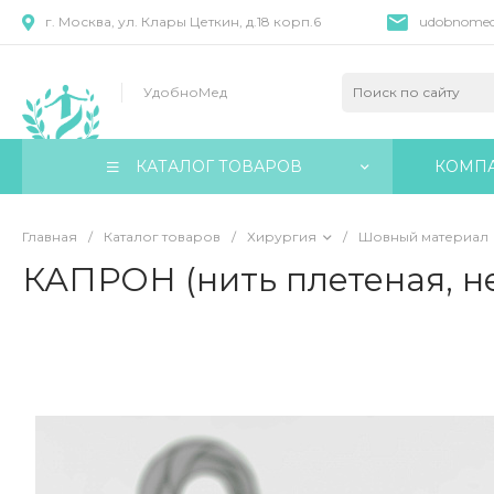
г. Москва, ул. Клары Цеткин, д.18 корп.6
udobnomed
УдобноМед
КАТАЛОГ ТОВАРОВ
КОМП
Главная
/
Каталог товаров
/
Хирургия
/
Шовный материал
КАПРОН (нить плетеная, не