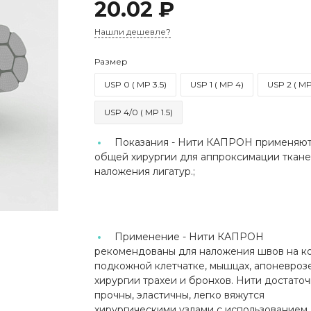
20.02 ₽
Нашли дешевле?
Размер
USP 0 ( MP 3.5)
USP 1 ( MP 4)
USP 2 ( MP
USP 4/0 ( MP 1.5)
Показания -
Нити КАПРОН применяют
общей хирургии для аппроксимации ткане
наложения лигатур.;
Применение -
Нити КАПРОН
рекомендованы для наложения швов на к
подкожной клетчатке, мышцах, апоневрозе
хирургии трахеи и бронхов. Нити достато
прочны, эластичны, легко вяжутся
хирургическими узлами с использованием