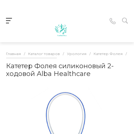
Главная
/
Каталог товаров
/
Урология
/
Катетер Фолея
/
К
Катетер Фолея силиконовый 2-
ходовой Alba Healthcare