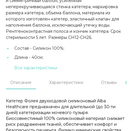
и симметричный баллон, усиленная
неперекручивающаяся стенка катетера, маркировка
размера катетера, объема баллона, материала из
которого изготовлен катетер, эластичный клапан для
наполнения баллона, исключающий утечку воды.
Рентгеноконтрастная полоса и кончик катетера. Срок
стерильности 5 лет. Размеры СН12-СН26.
Состав -
Силикон 100%;
Длина -
40см;
Все характеристики
Описание
Характеристики
Отзывы
Катетер Фолея двухходовой силиконовый Alba
Healthcare предназначен для длительной (до 30-ти
дней) катетеризации мочевого пузыря.
Биосовместимый 100% силиконовый материал снижает
риск раздражения тканей, обеспечивает комфорт и
безопасность пациента. Физико-химические свойства