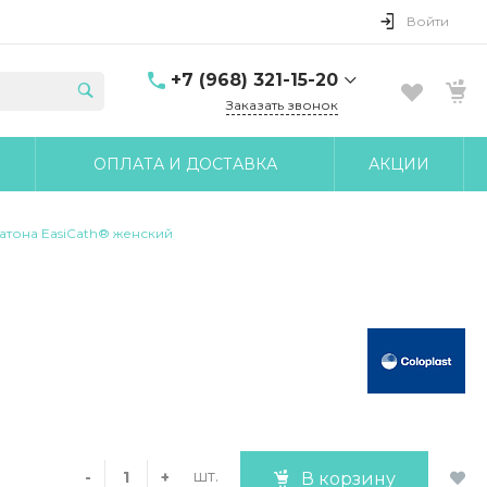
Войти
+7 (968) 321-15-20
Заказать звонок
+7 (968) 321-15-20
ОПЛАТА И ДОСТАВКА
АКЦИИ
г. Москва, ул. Клары
Цеткин, д.18 корп.6
10:00-17:00 Пн-Чт 10:00-
16:00 Пт
атона EasiCath® женский
udobnomed@yandex.ru
шт.
-
+
В корзину