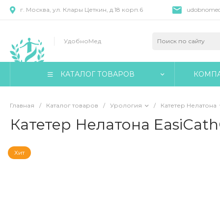
г. Москва, ул. Клары Цеткин, д.18 корп.6
udobnomed
УдобноМед
КАТАЛОГ ТОВАРОВ
КОМП
Главная
/
Каталог товаров
/
Урология
/
Катетер Нелатона
Катетер Нелатона EasiCat
Хит