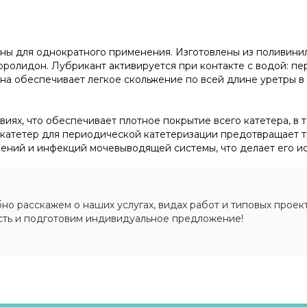
ны для однократного применения. Изготовлены из поливинил
ролидон. Лубрикант активируется при контакте с водой: пе
а обеспечивает легкое скольжение по всей длине уретры в 
иях, что обеспечивает плотное покрытие всего катетера, в 
 катетер для периодической катетеризации предотвращает т
нений и инфекций мочевыводящей системы, что делает его и
о расскажем о наших услугах, видах работ и типовых проект
сть и подготовим индивидуальное предложение!