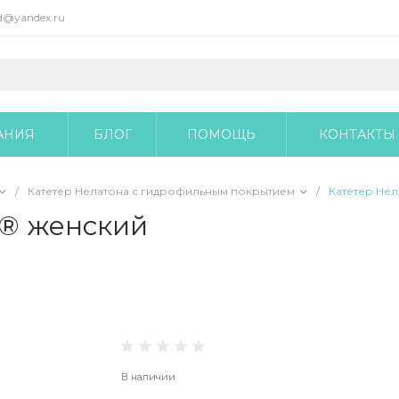
@yandex.ru
АНИЯ
БЛОГ
ПОМОЩЬ
КОНТАКТЫ
/
Катетер Нелатона с гидрофильным покрытием
/
Катетер Нел
h® женский
В наличии