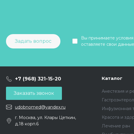
Вы принимаете условия
Задать вопрос
оставляете свои данные
Каталог
+7 (968) 321-15-20
Анестезия и р
Заказать звонок
Гастроэнтерол
udobnomed@yandex.ru
Инфузионная 
Красота и здо
г. Москва, ул. Клары Цеткин,
д.18 корп.6
Лечение ран