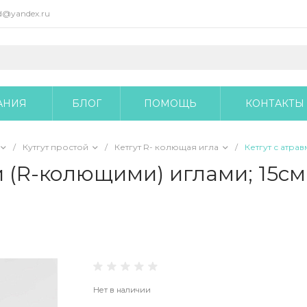
@yandex.ru
АНИЯ
БЛОГ
ПОМОЩЬ
КОНТАКТЫ
/
Кутгут простой
/
Кетгут R- колющая игла
/
Кетгут с атра
и (R-колющими) иглами; 15см
Нет в наличии