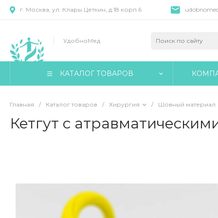
г. Москва, ул. Клары Цеткин, д.18 корп.6
udobnomed
УдобноМед
КАТАЛОГ ТОВАРОВ
КОМП
Главная
/
Каталог товаров
/
Хирургия
/
Шовный материал
Кетгут с атравматическим