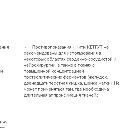
ения
Противопоказания -
Нити КЕТГУТ не
рекомендованы для использования в
некоторых областях сердечно-сосудистой и
нейрохирургии, а также в тканях с
ой
повышенной концентрацией
протеолитических ферментов (желудок,
двенадцатиперстная кишка, шейка матки). Не
может применяться там, где необходима
длительная аппроксимация тканей.;
шину
ях.