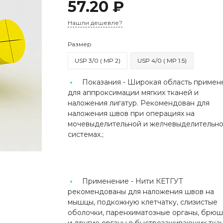
57.20 ₽
Нашли дешевле?
Размер
USP 3/0 ( MP 2)
USP 4/0 ( MP 1.5)
Показания -
Широкая область примен
для аппроксимации мягких тканей и
наложения лигатур. Рекомендован для
наложения швов при операциях на
мочевыделительной и желчевыделительн
системах.;
Применение -
Нити КЕТГУТ
рекомендованы для наложения швов на
мышцы, подкожную клетчатку, слизистые
оболочки, паренхиматозные органы, брю
и другие органы в быстрозаживающих ткан