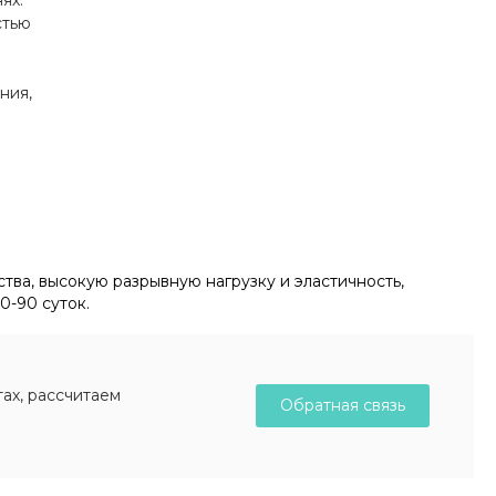
стью
я
ния,
тва, высокую разрывную нагрузку и эластичность,
0-90 суток.
ах, рассчитаем
Обратная связь