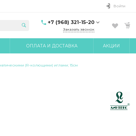
Войти
+7 (968) 321-15-20
Заказать звонок
+7 (968) 321-15-20
ОПЛАТА И ДОСТАВКА
АКЦИИ
г. Москва, ул. Клары
Цеткин, д.18 корп.6
10:00-17:00 Пн-Чт 10:00-
16:00 Пт
вматическими (R-колющими) иглами; 15см
udobnomed@yandex.ru