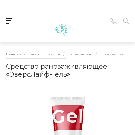
Главная
/
Каталог товаров
/
Лечение ран
/
Противоожоговые
Средство ранозаживляющее
«ЭверсЛайф-Гель»