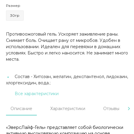
Размер
30гр
Противоожоговый гель. Ускоряет заживление раны.
Снимает боль. Очищает рану от микробов. Удобен в
использовании. Идеален для перевязки в домашних
условиях. Быстро и легко наносится. Не занимает много
места.
Состав -
Хитозан, желатин, декспантенол, лидокаин,
хлоргексидин, вода.;
Все характеристики
Описание
Характеристики
Отзывы
«ЭверсЛайф-Гель» представляет собой биологически
активную высоковязкую композицию на основе