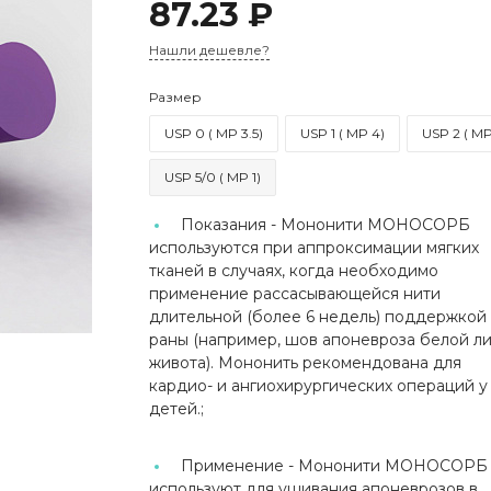
87.23 ₽
Нашли дешевле?
Размер
USP 0 ( MP 3.5)
USP 1 ( MP 4)
USP 2 ( MP
USP 5/0 ( MP 1)
Показания -
Мононити МОНОСОРБ
используются при аппроксимации мягких
тканей в случаях, когда необходимо
применение рассасывающейся нити
длительной (более 6 недель) поддержкой
раны (например, шов апоневроза белой л
живота). Мононить рекомендована для
кардио- и ангиохирургических операций у
детей.;
Применение -
Мононити МОНОСОРБ
используют для ушивания апоневрозов в