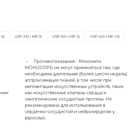
 5)
USP 2/0 ( MP 3)
USP 3/0 ( MP 2)
USP 4/0 ( MP 1.5)
Противопоказания -
Мононити
МОНОСОРБ не могут применяться там, где
необходима длительная (более шести недель)
аппроксимация тканей, в том числе при
имплантации искусственных устройств, таких
инии
как искусственные клапаны сердца и
синтетические сосудистые протезы. Не
рекомендована для использования в
сердечно-сосудистой и нейрохирургии у
взрослых.;