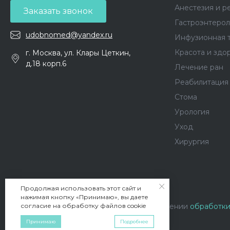
Анестезия и р
Заказать звонок
Гастроэнтерол
udobnomed@yandex.ru
Инфузионная 
Красота и здо
г. Москва, ул. Клары Цеткин,
д.18 корп.6
Лечение ран
Реабилитация
Стома
Урология
Уход
Хирургия
© 2026 Удобномед, Все права защищены
Продолжая использовать этот сайт и
нажимая кнопку «Принимаю», вы даете
согласие на обработку файлов cookie
Вы принимаете условия политики в отношении
обработки
обратной связи на сайте
Принимаю
Подробнее