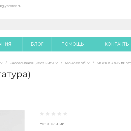
@yandex.ru
АНИЯ
БЛОГ
ПОМОЩЬ
КОНТАКТЫ
/
Рассасывающиеся нити
/
Моносорб
/
МОНОСОРБ лигат
атура)
Нет в наличии