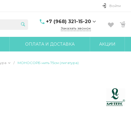
Войти
+7 (968) 321-15-20
Заказать звонок
+7 (968) 321-15-20
ОПЛАТА И ДОСТАВКА
АКЦИИ
г. Москва, ул. Клары
Цеткин, д.18 корп.6
10:00-17:00 Пн-Чт 10:00-
16:00 Пт
ура
/
МОНОСОРБ нить 75см (лигатура)
udobnomed@yandex.ru