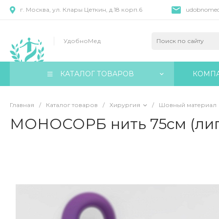
г. Москва, ул. Клары Цеткин, д.18 корп.6
udobnomed
УдобноМед
КАТАЛОГ ТОВАРОВ
КОМП
Главная
/
Каталог товаров
/
Хирургия
/
Шовный материал
МОНОСОРБ нить 75см (лиг