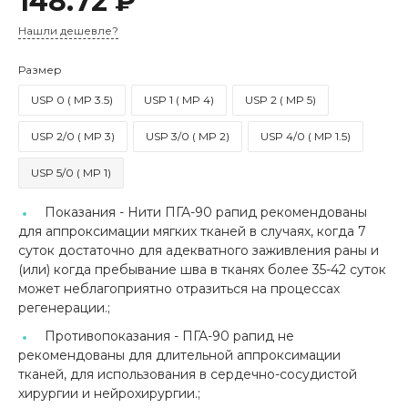
148.72 ₽
Нашли дешевле?
Размер
USP 0 ( MP 3.5)
USP 1 ( MP 4)
USP 2 ( MP 5)
USP 2/0 ( MP 3)
USP 3/0 ( MP 2)
USP 4/0 ( MP 1.5)
USP 5/0 ( MP 1)
Показания -
Нити ПГА-90 рапид рекомендованы
для аппроксимации мягких тканей в случаях, когда 7
суток достаточно для адекватного заживления раны и
(или) когда пребывание шва в тканях более 35-42 суток
может неблагоприятно отразиться на процессах
регенерации.;
Противопоказания -
ПГА-90 рапид не
рекомендованы для длительной аппроксимации
тканей, для использования в сердечно-сосудистой
хирургии и нейрохирургии.;