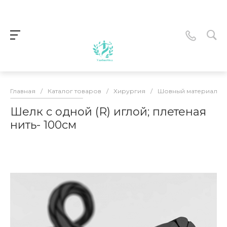
Главная
/
Каталог товаров
/
Хирургия
/
Шовный материал
/
Шелк с одной (R) иглой; плетеная
нить- 100см