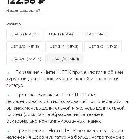
122.98 ₽
Нашли дешевле?
Размер
USP 0 ( MP 3.5)
USP 1 ( MP 4)
USP 2 ( MP 5)
USP 2/0 ( MP 3)
USP 3-4 ( MP 6)
USP 3/0 ( MP 2)
USP 4/0 ( MP 1.5)
USP 5/0 ( MP 1)
Показания -
Нити ШЕЛК применяются в общей
хирургии для аппроксимации тканей и наложения
лигатур.;
Противопоказания -
Нити ШЕЛК не
рекомендованы для использования при операциях на
органах мочевыделительной и желчевыделительной
систем (риск камнеобразования), а также в
бактериально-контаминированных тканях.;
Применение -
Нити ШЕЛК рекомендованы для
наложения швов и лигатур на большинство тканей в