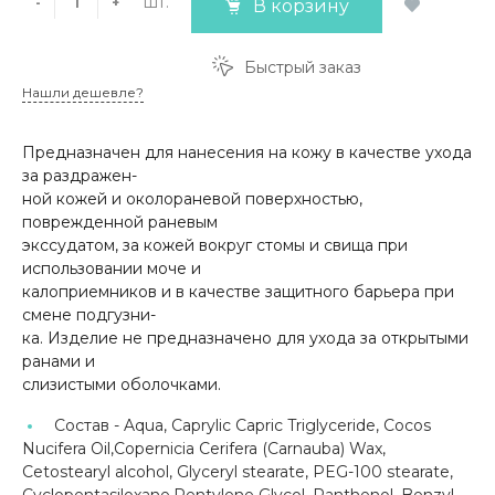
шт.
-
+
В корзину
Быстрый заказ
Нашли дешевле?
Предназначен для нанесения на кожу в качестве ухода
за раздражен-
ной кожей и околораневой поверхностью,
поврежденной раневым
экссудатом, за кожей вокруг стомы и свища при
использовании моче и
калоприемников и в качестве защитного барьера при
смене подгузни-
ка. Изделие не предназначено для ухода за открытыми
ранами и
слизистыми оболочками.
Состав -
Aqua, Caprylic Capric Triglyceride, Cocos
Nucifera Oil,Copernicia Cerifera (Carnauba) Wax,
Сetostearyl alcohol, Glyceryl stearate, PEG-100 stearate,
Cyclopentasiloxane,Pentylene Glycol, Panthenol, Benzyl