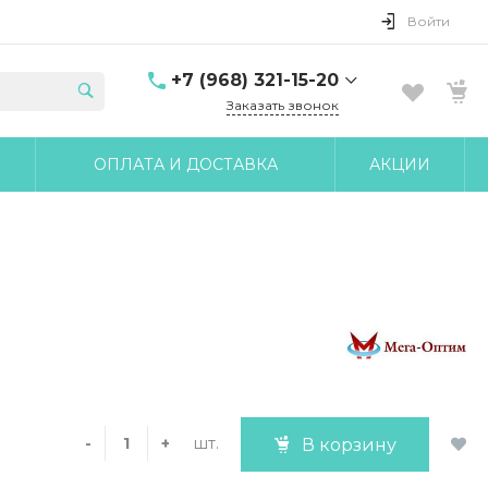
Войти
+7 (968) 321-15-20
Заказать звонок
+7 (968) 321-15-20
ОПЛАТА И ДОСТАВКА
АКЦИИ
г. Москва, ул. Клары
Цеткин, д.18 корп.6
10:00-17:00 Пн-Чт 10:00-
16:00 Пт
udobnomed@yandex.ru
шт.
-
+
В корзину