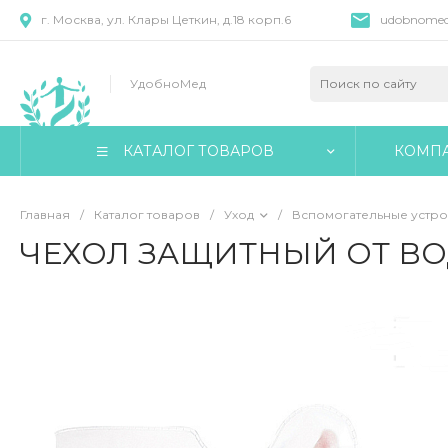
г. Москва, ул. Клары Цеткин, д.18 корп.6
udobnomed
УдобноМед
КАТАЛОГ ТОВАРОВ
КОМП
Главная
/
Каталог товаров
/
Уход
/
Вспомогательные устро
ЧЕХОЛ ЗАЩИТНЫЙ ОТ ВОД