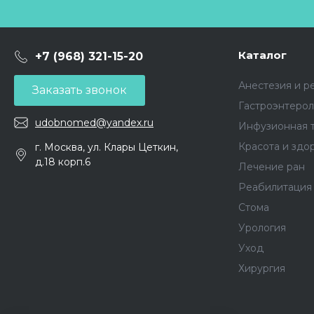
Каталог
+7 (968) 321-15-20
Анестезия и р
Заказать звонок
Гастроэнтерол
udobnomed@yandex.ru
Инфузионная 
Красота и здо
г. Москва, ул. Клары Цеткин,
д.18 корп.6
Лечение ран
Реабилитация
Стома
Урология
Уход
Хирургия