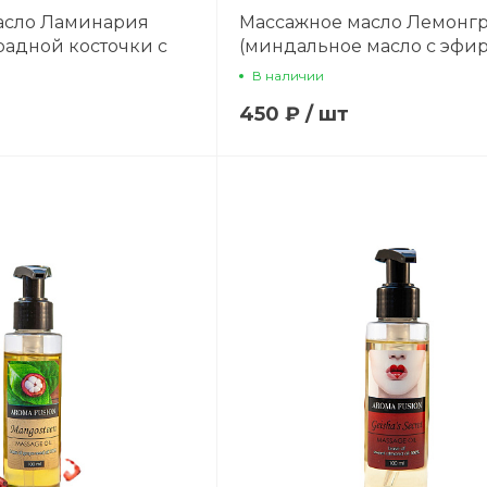
асло Ламинария
Массажное масло Лемонгр
радной косточки с
(миндальное масло с эфи
аминарии) 100 мл
маслом лемонграсс) 100 м
В наличии
450 ₽
/
шт