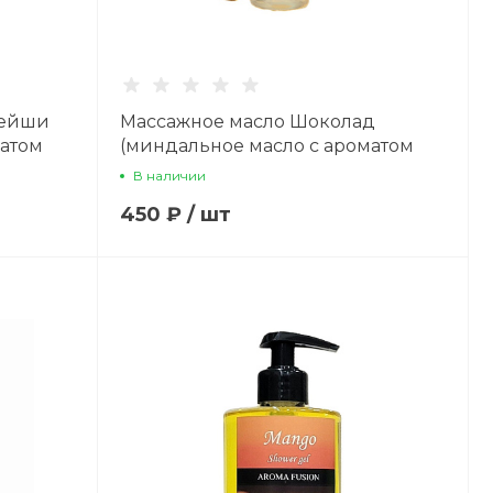
Гейши
Массажное масло Шоколад
матом
(миндальное масло с ароматом
шоколад) 100 мл
В наличии
450 ₽
/
шт