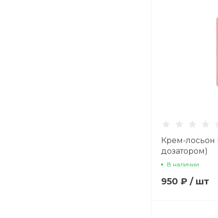
Крем-лосьон 
дозатором)
В наличии
950 ₽
/
шт