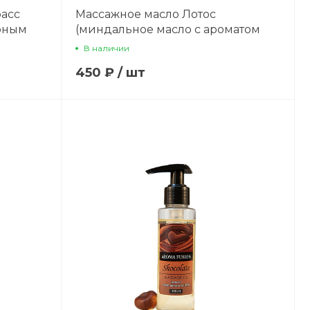
асс
Массажное масло Лотос
рным
(миндальное масло с ароматом
л
лотоса) 100 мл
В наличии
450 ₽
/
шт