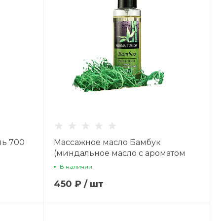
ль 700
Массажное масло Бамбук
(миндальное масло с ароматом
бамбука) 100 мл
В наличии
450 ₽
/
шт