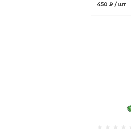
450 ₽
/
шт