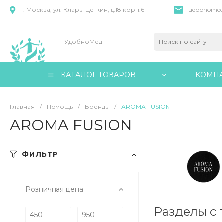
г. Москва, ул. Клары Цеткин, д.18 корп.6
udobnomed
УдобноМед
КАТАЛОГ ТОВАРОВ
КОМП
Главная
/
Помощь
/
Бренды
/
AROMA FUSION
AROMA FUSION
ФИЛЬТР
Розничная цена
Разделы с