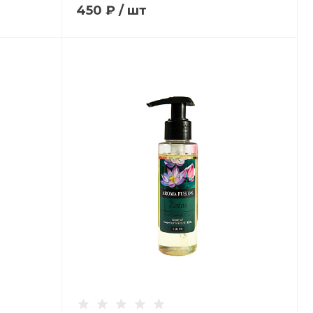
450 ₽
/
шт