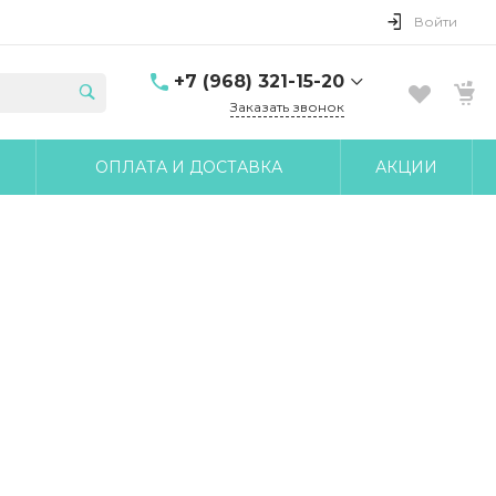
Войти
+7 (968) 321-15-20
Заказать звонок
+7 (968) 321-15-20
ОПЛАТА И ДОСТАВКА
АКЦИИ
г. Москва, ул. Клары
Цеткин, д.18 корп.6
10:00-17:00 Пн-Чт 10:00-
16:00 Пт
udobnomed@yandex.ru