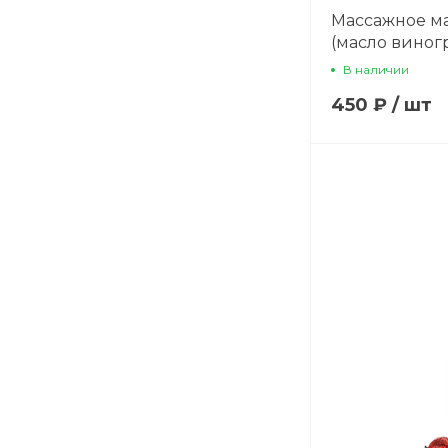
Массажное м
(масло виног
экстрактом л
В наличии
450 ₽
/
шт