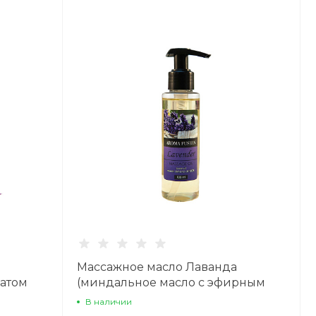
Массажное масло Лаванда
матом
(миндальное масло с эфирным
маслом лаванды) 100 мл
В наличии