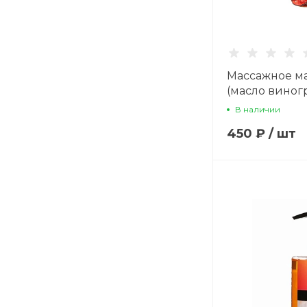
Массажное м
(масло виног
ароматом ман
В наличии
450 ₽
/
шт