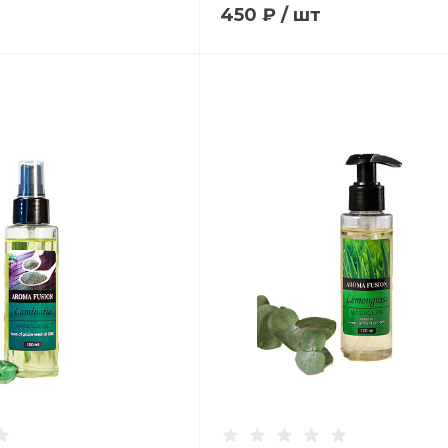
450 ₽
/
шт