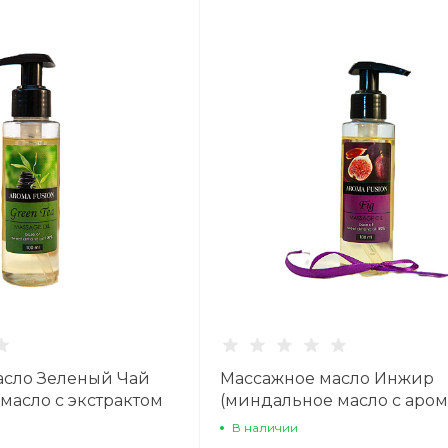
асло Зеленый Чай
Массажное масло Инжир
масло с экстрактом
(миндальное масло с аро
 100 мл
инжира) 100 мл
В наличии