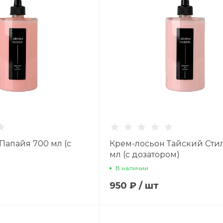
Папайя 700 мл (с
Крем-лосьон Тайский Сти
мл (с дозатором)
В наличии
950 ₽
/
шт