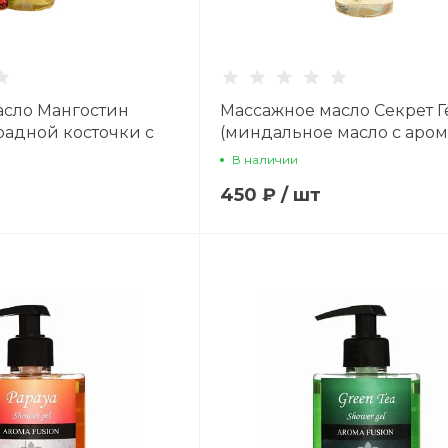
асло Мангостин
Массажное масло Секрет 
радной косточки с
(миндальное масло с аро
гостина) 100 мл
белых цветов) 100 мл
В наличии
450 ₽
/
шт