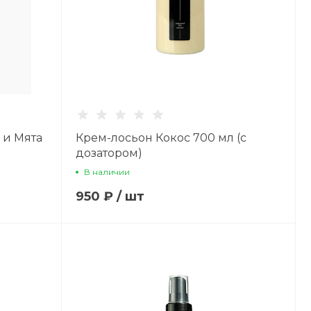
 и Мята
Крем-лосьон Кокос 700 мл (с
дозатором)
В наличии
950 ₽
/
шт