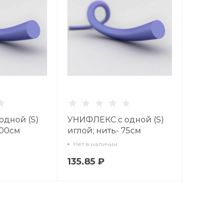
дной (S)
УНИФЛЕКС с одной (S)
100см
иглой; нить- 75см
Нет в наличии
135.85 ₽