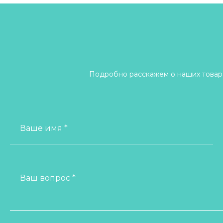
реанимация
Гастроэнтерология
Инфузионная
терапия
Подробно расскажем о наших товара
Красота и здоровье
Ваше имя *
Лечение ран
Реабилитация
Ваш вопрос *
Стома