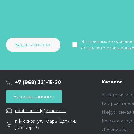
Урология
Уход
Хирургия
Вы принимаете условия
Задать вопрос
оставляете свои данные
Каталог
+7 (968) 321-15-20
Анестезия и р
Заказать звонок
Гастроэнтерол
udobnomed@yandex.ru
Инфузионная 
Красота и здо
г. Москва, ул. Клары Цеткин,
д.18 корп.6
Лечение ран