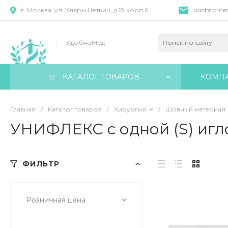
г. Москва, ул. Клары Цеткин, д.18 корп.6
udobnomed
УдобноМед
КАТАЛОГ ТОВАРОВ
КОМП
Главная
/
Каталог товаров
/
Хирургия
/
Шовный материал
УНИФЛЕКС с одной (S) игл
ФИЛЬТР
Розничная цена