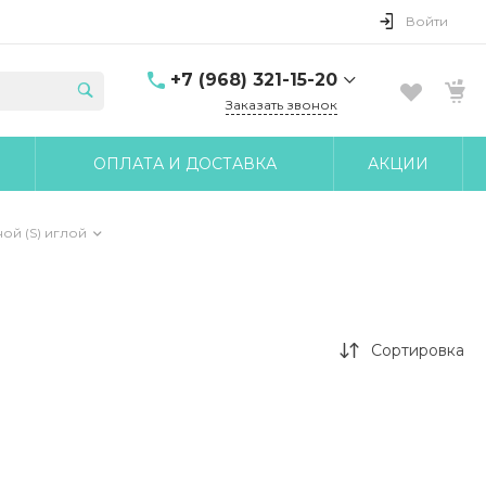
Войти
+7 (968) 321-15-20
Заказать звонок
+7 (968) 321-15-20
ОПЛАТА И ДОСТАВКА
АКЦИИ
г. Москва, ул. Клары
Цеткин, д.18 корп.6
10:00-17:00 Пн-Чт 10:00-
16:00 Пт
ой (S) иглой
udobnomed@yandex.ru
Сортировка