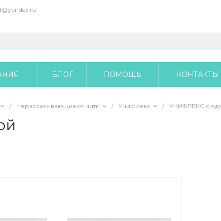
@yandex.ru
АНИЯ
БЛОГ
ПОМОЩЬ
КОНТАКТЫ
/
Нерассасывающиеся нити
/
Унифлекс
/
УНИФЛЕКС с одн
ой